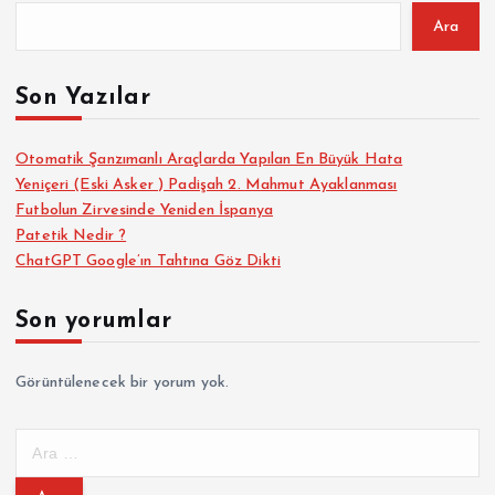
Ara
Son Yazılar
Otomatik Şanzımanlı Araçlarda Yapılan En Büyük Hata
Yeniçeri (Eski Asker ) Padişah 2. Mahmut Ayaklanması
Futbolun Zirvesinde Yeniden İspanya
Patetik Nedir ?
ChatGPT Google’ın Tahtına Göz Dikti
Son yorumlar
Görüntülenecek bir yorum yok.
A
r
a