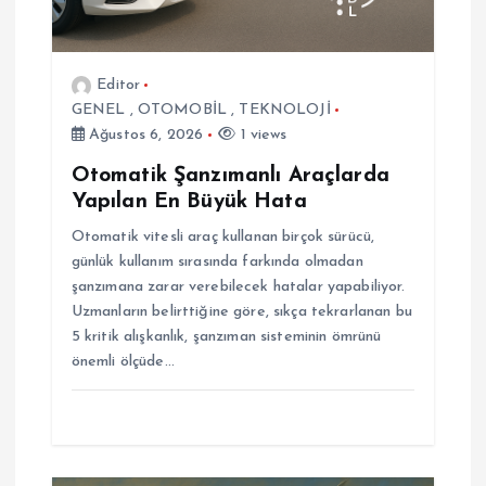
e
s
Editor
i
GENEL
,
OTOMOBİL
,
TEKNOLOJİ
Ağustos 6, 2026
1 views
Otomatik Şanzımanlı Araçlarda
Yapılan En Büyük Hata
Otomatik vitesli araç kullanan birçok sürücü,
günlük kullanım sırasında farkında olmadan
şanzımana zarar verebilecek hatalar yapabiliyor.
Uzmanların belirttiğine göre, sıkça tekrarlanan bu
5 kritik alışkanlık, şanzıman sisteminin ömrünü
önemli ölçüde…