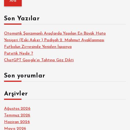
m
a
Son Yazılar
:
Otomatik Şanzımanlı Araçlarda Yapılan En Büyük Hata
Yeniçeri (Eski Asker ) Padişah 2. Mahmut Ayaklanması
Futbolun Zirvesinde Yeniden İspanya
Patetik Nedir ?
ChatGPT Google’ın Tahtına Göz Dikti
Son yorumlar
Arşivler
Ağustos 2026
Temmuz 2026
Haziran 2026
Mayıs 2026