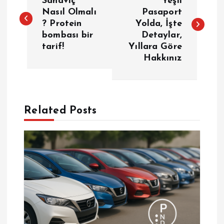
a
Sandviç
Yeşil
Nasıl Olmalı
Pasaport
? Protein
Yolda, İşte
z
bombası bir
Detaylar,
tarif!
Yıllara Göre
ı
Hakkınız
g
e
Related Posts
z
i
n
m