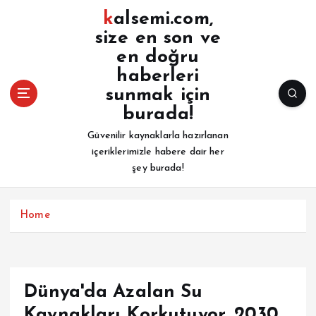
İ
kalsemi.com,
ç
size en son ve
e
en doğru
r
i
haberleri
ğ
sunmak için
e
burada!
a
Güvenilir kaynaklarla hazırlanan
t
içeriklerimizle habere dair her
l
şey burada!
a
Home
Dünya'da Azalan Su
Kaynakları Korkutuyor. 2030