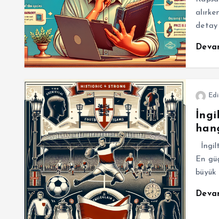
alırke
detay 
Deva
Edi
İngi
hang
İngilt
En güç
büyük 
Deva