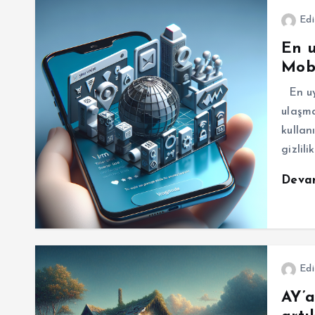
Edi
En u
Mobi
En uy
ulaşma
kullan
gizlil
Deva
Edi
AY’a