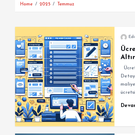
Home
2025
Temmuz
Edi
Ücre
Altı
Ücrets
Detayl
maliye
ücrets
Deva