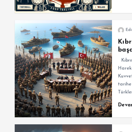
Edi
Kıbr
başa
Kıbrıs
Hareka
Kuvvet
tarihe
Türkle
Deva