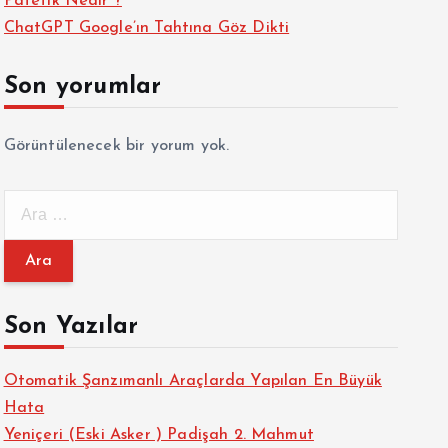
Patetik Nedir ?
ChatGPT Google’ın Tahtına Göz Dikti
Son yorumlar
Görüntülenecek bir yorum yok.
A
r
a
m
a
Son Yazılar
:
Otomatik Şanzımanlı Araçlarda Yapılan En Büyük
Hata
Yeniçeri (Eski Asker ) Padişah 2. Mahmut