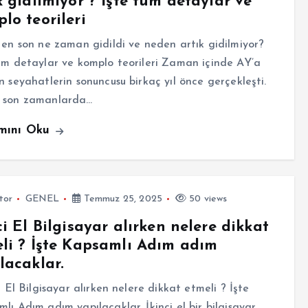
k gidilmiyor ? İşte tüm detaylar ve
lo teorileri
n son ne zaman gidildi ve neden artık gidilmiyor?
üm detaylar ve komplo teorileri Zaman içinde AY’a
n seyahatlerin sonuncusu birkaç yıl önce gerçekleşti.
 son zamanlarda…
mını Oku
tor
GENEL
Temmuz 25, 2025
50 views
ci El Bilgisayar alırken nelere dikkat
li ? İşte Kapsamlı Adım adım
lacaklar.
 El Bilgisayar alırken nelere dikkat etmeli ? İşte
lı Adım adım yapılacaklar. İkinci el bir bilgisayar