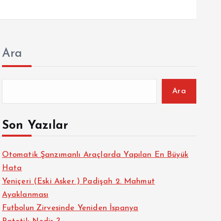
Ara
Ara
Son Yazılar
Otomatik Şanzımanlı Araçlarda Yapılan En Büyük
Hata
Yeniçeri (Eski Asker ) Padişah 2. Mahmut
Ayaklanması
Futbolun Zirvesinde Yeniden İspanya