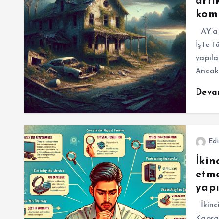
artı
komp
AY’a e
İşte t
yapıla
Ancak
Deva
Edi
İkin
etme
yapı
İkinci
Kapsam