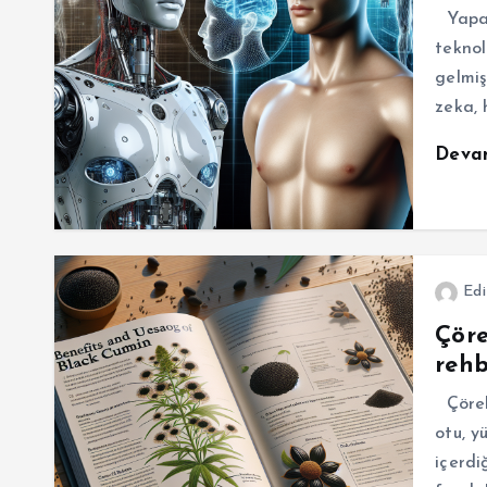
Yapay
teknol
gelmiş
zeka, 
Deva
Edi
Çöre
rehb
Çörek 
otu, yü
içerdi