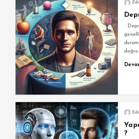
Edi
Depr
Depre
genell
durumd
doğru 
Deva
Edi
Yapa
?