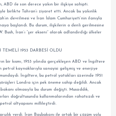
 ABD ile son derece yakın bir ilişkiye sahipti.
le birlikte Tahran’ı ziyaret etti. Ancak bu yakınlık
’ın devrilmesi ve İran İslam Cumhuriyeti’nin ilanıyla
aya başlandı. Bu durum, ilişkilerin o denli gerilmesine
ush, İran’ı “şer ekseni” olarak adlandırdığı ülkeler
TEMELİ 1953 DARBESİ OLDU
n bir kısmı, 1953 yılında gerçekleşen ABD ve İngiltere
in petrol kaynaklarıyla sanayisi gelişmiş ve enerjiye
numundaydı. İngiltere, bu petrol yatakları üzerinde 1951
 görüşleri Londra için pek öneme sahip değildi. Ancak
akanı olmasıyla bu durum değişti. Musaddık,
ıkarları doğrultusunda kullanmalarından rahatsızdı ve
etrol altyapısını millileştirdi.
arşılık verdi. İran Başbakanı ile ortak bir çözüm yolu