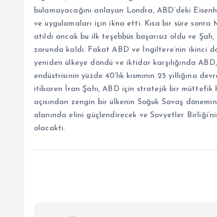
bulamayacağını anlayan Londra, ABD’deki Eisenho
ve uygulamaları için ikna etti. Kısa bir süre sonra
atıldı ancak bu ilk teşebbüs başarısız oldu ve Şah,
zorunda kaldı. Fakat ABD ve İngiltere’nin ikinci da
yeniden ülkeye döndü ve iktidar karşılığında ABD, İ
endüstrisinin yüzde 40’lık kısmının 25 yıllığına de
itibaren İran Şahı, ABD için stratejik bir müttefik h
açısından zengin bir ülkenin Soğuk Savaş dönemi
alanında elini güçlendirecek ve Sovyetler Birliği
olacaktı.