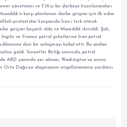
wer yönetimini ve CIA’yı bir darbeye hazırlanmaları
 Musaddık’a karşı planlanan darbe girişimi için ilk adım
 öfkeli protestolar karşısında İran’ı terk etmek
rbe girişimi başarılı oldu ve Musaddık devrildi. Şah,
ngiliz ve Fransız petrol şirketlerine İran petrol
vredilmesine dair bir anlaşmayı kabul etti. Bu andan
aline geldi. Sovyetler Birliği sınırında, petrol
nde ABD yanında yer alması, Washington’un enerji
’nin Orta Doğu’ya ulaşmasının engellenmesine yardımcı