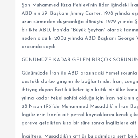
Şah Muhammed Rıza Pehlevi’nin liderliğindeki İran,
ABD’nin 39. Başkanı Jimmy Carter, 1978 yılında eşiy
uzun sürmeden düşmanlığa dönüştü. 1979 yılında Şah
birlikte ABD, İran’da “Büyük Şeytan” olarak tanınm
neden oldu ki 2002 yılında ABD Başkanı George W. B
arasında saydı.
GÜNÜMÜZE KADAR GELEN BİRÇOK SORUNUN 
Günümüzde İran ile ABD arasındaki temel sorunları
destekli darbe girişimi ile bağlantılıdır. İran, zeng
ihtiyaç duyan Batılı ülkeler için kritik bir ülke ko
yılına kadar tekel sahibi olduğu için İran halkının
28 Nisan 1951’de Muhammed Musaddık’ın İran Başb
İngilizlerin İran’a ait petrol kaynaklarını kendi ç
göreve geldikten kısa bir süre sonra İngilizlere ait p
İngiltere, Musaddık’ın attığı bu adımlara sert bir k