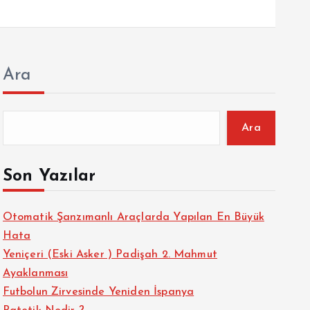
Ara
Ara
Son Yazılar
Otomatik Şanzımanlı Araçlarda Yapılan En Büyük
Hata
Yeniçeri (Eski Asker ) Padişah 2. Mahmut
Ayaklanması
Futbolun Zirvesinde Yeniden İspanya