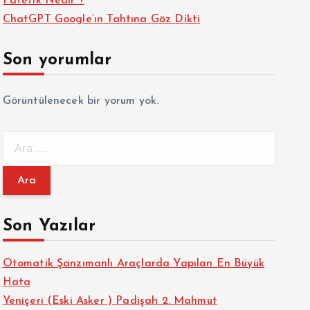
Patetik Nedir ?
ChatGPT Google’ın Tahtına Göz Dikti
Son yorumlar
Görüntülenecek bir yorum yok.
A
r
a
m
a
Son Yazılar
:
Otomatik Şanzımanlı Araçlarda Yapılan En Büyük
Hata
Yeniçeri (Eski Asker ) Padişah 2. Mahmut