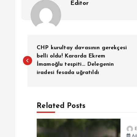
Editor
Y
CHP kurultay davasının gerekçesi
a
belli oldu! Kararda Ekrem
İmamoğlu tespiti… Delegenin
iradesi fesada uğratıldı
z
ı
Related Posts
g
e
E
Ağ