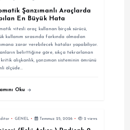
omatik Şanzımanlı Araçlarda
pılan En Büyük Hata
atik vitesli araç kullanan birçok sürücü,
ük kullanım sırasında farkında olmadan
ımana zarar verebilecek hatalar yapabiliyor.
nların belirttiğine göre, sıkça tekrarlanan
 kritik alışkanlık, şanzıman sisteminin ömrünü
li ölçüde…
amını Oku
ditor
GENEL
Temmuz 25, 2026
2 views