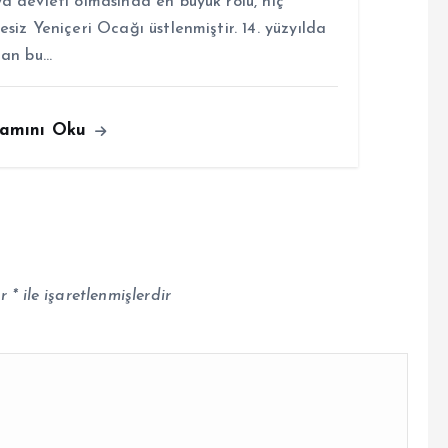
a devleti olmasında en büyük rolü, hiç
esiz Yeniçeri Ocağı üstlenmiştir. 14. yüzyılda
lan bu…
amını Oku
ar
*
ile işaretlenmişlerdir