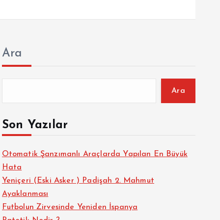
Ara
Ara
Son Yazılar
Otomatik Şanzımanlı Araçlarda Yapılan En Büyük
Hata
Yeniçeri (Eski Asker ) Padişah 2. Mahmut
Ayaklanması
Futbolun Zirvesinde Yeniden İspanya