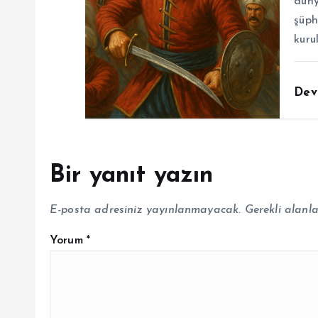
düny
şüph
kuru
Dev
Bir yanıt yazın
E-posta adresiniz yayınlanmayacak.
Gerekli alanl
Yorum
*