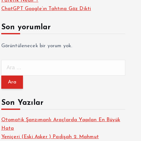
Patetik Nedir ?
ChatGPT Google’ın Tahtına Göz Dikti
Son yorumlar
Görüntülenecek bir yorum yok.
A
r
a
m
a
Son Yazılar
:
Otomatik Şanzımanlı Araçlarda Yapılan En Büyük
Hata
Yeniçeri (Eski Asker ) Padişah 2. Mahmut