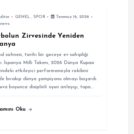
ditor
GENEL
,
SPOR
Temmuz 16, 2026
views
tbolun Zirvesinde Yeniden
panya
ol sahnesi, tarihi bir geceye ev sahipliği
ı. İspanya Milli Takımı, 2026 Dünya Kupası
lindeki etkileyici performansıyla rakibini
de bırakıp dünya şampiyonu olmayı başardı.
uva boyunca disiplinli oyun anlayışı, topa…
amını Oku