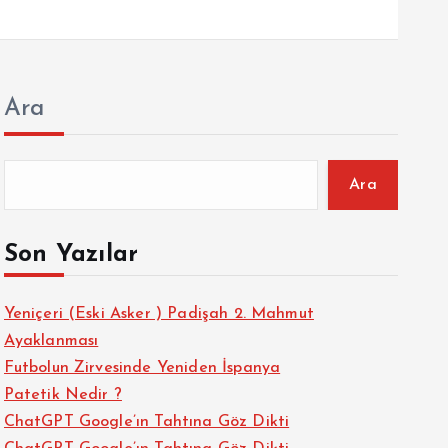
Ara
Ara
Son Yazılar
Yeniçeri (Eski Asker ) Padişah 2. Mahmut
Ayaklanması
Futbolun Zirvesinde Yeniden İspanya
Patetik Nedir ?
ChatGPT Google’ın Tahtına Göz Dikti