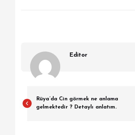
Editor
Y
Rüya’da Cin görmek ne anlama
a
gelmektedir ? Detaylı anlatım.
z