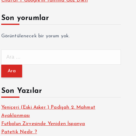
ChatGPT Google’ın Tahtına Göz Dikti
Son yorumlar
Görüntülenecek bir yorum yok.
A
r
a
m
a
Son Yazılar
:
Yeniçeri (Eski Asker ) Padişah 2. Mahmut
Ayaklanması
Futbolun Zirvesinde Yeniden İspanya
Patetik Nedir ?