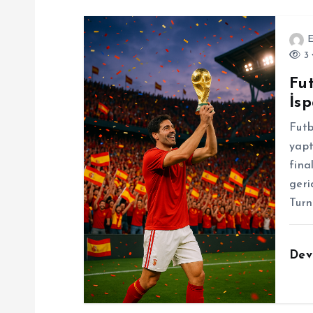
s
E
i
3 
Fu
İs
Futb
yapt
fina
geri
Turn
Dev