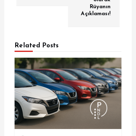
g
Rüyanın
Açıklaması!
e
z
Related Posts
i
n
m
e
s
i