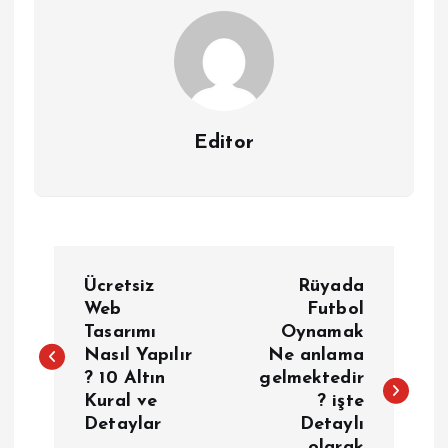
Editor
Y
Ücretsiz
Rüyada
a
Web
Futbol
Tasarımı
Oynamak
Nasıl Yapılır
Ne anlama
z
? 10 Altın
gelmektedir
Kural ve
? işte
ı
Detaylar
Detaylı
olarak