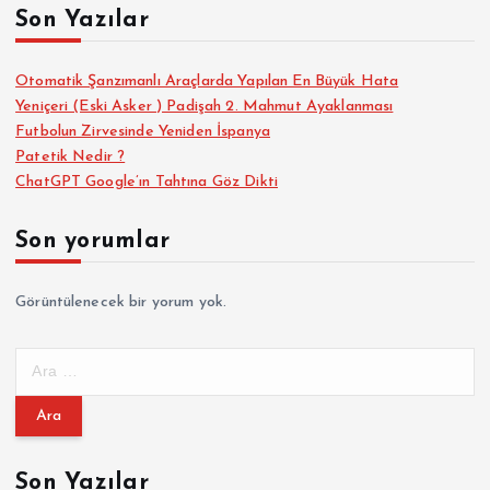
Son Yazılar
Otomatik Şanzımanlı Araçlarda Yapılan En Büyük Hata
Yeniçeri (Eski Asker ) Padişah 2. Mahmut Ayaklanması
Futbolun Zirvesinde Yeniden İspanya
Patetik Nedir ?
ChatGPT Google’ın Tahtına Göz Dikti
Son yorumlar
Görüntülenecek bir yorum yok.
A
r
a
m
a
Son Yazılar
: