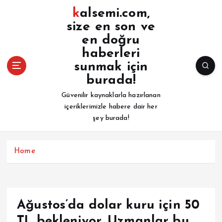
İ
kalsemi.com,
ç
size en son ve
e
en doğru
r
i
haberleri
ğ
sunmak için
e
burada!
a
Güvenilir kaynaklarla hazırlanan
t
içeriklerimizle habere dair her
l
şey burada!
a
Home
Ağustos’da dolar kuru için 50
TL bekleniyor. Uzmanlar bu