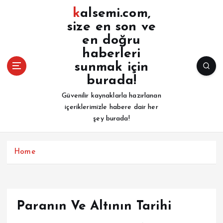
İ
kalsemi.com,
ç
size en son ve
e
en doğru
r
i
haberleri
ğ
sunmak için
e
burada!
a
Güvenilir kaynaklarla hazırlanan
t
içeriklerimizle habere dair her
l
şey burada!
a
Home
Paranın Ve Altının Tarihi