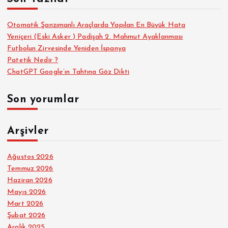
:
Otomatik Şanzımanlı Araçlarda Yapılan En Büyük Hata
Yeniçeri (Eski Asker ) Padişah 2. Mahmut Ayaklanması
Futbolun Zirvesinde Yeniden İspanya
Patetik Nedir ?
ChatGPT Google’ın Tahtına Göz Dikti
Son yorumlar
Arşivler
Ağustos 2026
Temmuz 2026
Haziran 2026
Mayıs 2026
Mart 2026
Şubat 2026
Aralık 2025