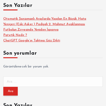
Son Yazılar
Otomatik Şanzımanlı Araçlarda Yapılan En Büyük Hata
Yeniçeri (Eski Asker ) Padişah 2. Mahmut Ayaklanması
Futbolun Zirvesinde Yeniden İspanya
Patetik Nedir ?
ChatGPT Google’ın Tahtına Göz Dikti
Son yorumlar
Görüntülenecek bir yorum yok.
A
r
a
m
a
Son Yazılar