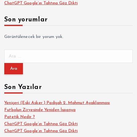
ChatGPT Google’ın Tahtına Göz Dikti
Son yorumlar
Görüntülenecek bir yorum yok.
A
r
a
m
a
Son Yazılar
:
Yeniçeri (Eski Asker ) Padişah 2. Mahmut Ayaklanması
Futbolun Zirvesinde Yeniden İspanya
Patetik Nedir ?
ChatGPT Google’ın Tahtına Göz Dikti
ChatGPT Google’ın Tahtına Göz Dikti