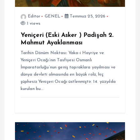
e
Editor
GENEL
Temmuz 25, 2026
1 views
s
Yeniçeri (Eski Asker ) Padişah 2.
i
Mahmut Ayaklanması
Tarihin Dönüm Noktası: Vaka-i Hayriye ve
Yeniçeri Ocağı’nın Tasfiyesi Osmanlı
İmparatorluğu’nun geniş topraklara yayılması ve
dünya devleti olmasında en büyük rolü, hiç
şüphesiz Yeniçeri Ocağı üstlenmiştir. 14. yüzyılda
kurulan bu…