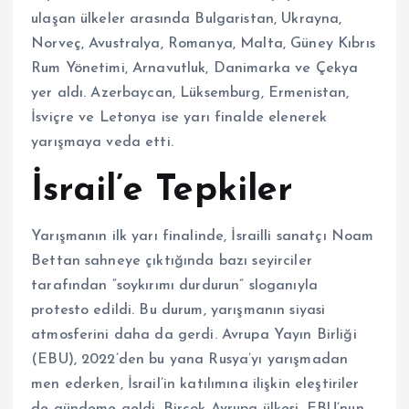
ulaşan ülkeler arasında Bulgaristan, Ukrayna,
Norveç, Avustralya, Romanya, Malta, Güney Kıbrıs
Rum Yönetimi, Arnavutluk, Danimarka ve Çekya
yer aldı. Azerbaycan, Lüksemburg, Ermenistan,
İsviçre ve Letonya ise yarı finalde elenerek
yarışmaya veda etti.
İsrail’e Tepkiler
Yarışmanın ilk yarı finalinde, İsrailli sanatçı Noam
Bettan sahneye çıktığında bazı seyirciler
tarafından “soykırımı durdurun” sloganıyla
protesto edildi. Bu durum, yarışmanın siyasi
atmosferini daha da gerdi. Avrupa Yayın Birliği
(EBU), 2022’den bu yana Rusya’yı yarışmadan
men ederken, İsrail’in katılımına ilişkin eleştiriler
de gündeme geldi. Birçok Avrupa ülkesi, EBU’nun