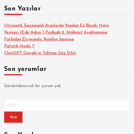
Son Yazılar
Otomatik Şanzımanlı Araçlarda Yapılan En Büyük Hata
Yeniçeri (Eski Asker ) Padişah 2. Mahmut Ayaklanması
Futbolun Zirvesinde Yeniden İspanya
Patetik Nedir ?
ChatGPT Google’ın Tahtına Göz Dikti
Son yorumlar
Görüntülenecek bir yorum yok.
A
r
a
m
a