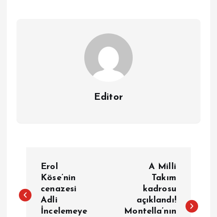
Editor
Y
Erol
A Milli
a
Köse’nin
Takım
cenazesi
kadrosu
Adli
açıklandı!
z
İncelemeye
Montella’nın