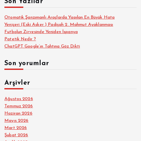
Son Yazılar
:
Otomatik Şanzımanlı Araçlarda Yapılan En Büyük Hata
Yeniçeri (Eski Asker ) Padişah 2. Mahmut Ayaklanması
Futbolun Zirvesinde Yeniden İspanya
Patetik Nedir ?
ChatGPT Google’ın Tahtına Göz Dikti
Son yorumlar
Arşivler
Ağustos 2026
Temmuz 2026
Haziran 2026
Mayıs 2026
Mart 2026
Şubat 2026