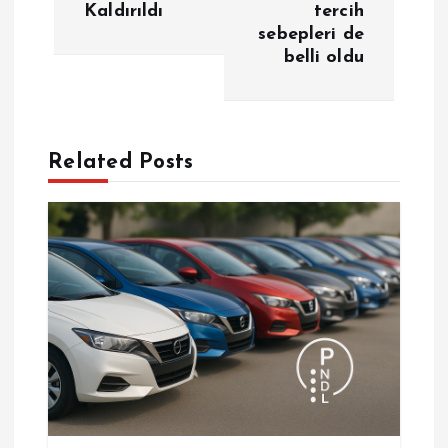
Kaldırıldı
tercih
ı
sebepleri de
belli oldu
g
e
Related Posts
z
i
n
m
e
s