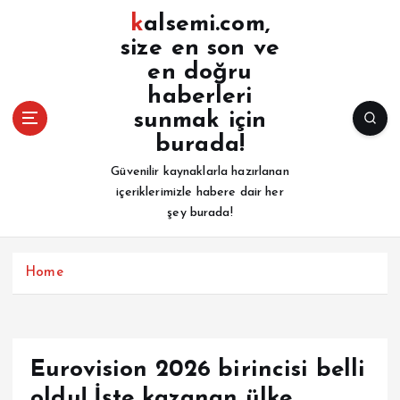
İ
kalsemi.com,
ç
size en son ve
e
en doğru
r
i
haberleri
ğ
sunmak için
e
burada!
a
Güvenilir kaynaklarla hazırlanan
t
içeriklerimizle habere dair her
l
şey burada!
a
Home
Eurovision 2026 birincisi belli
oldu! İşte kazanan ülke